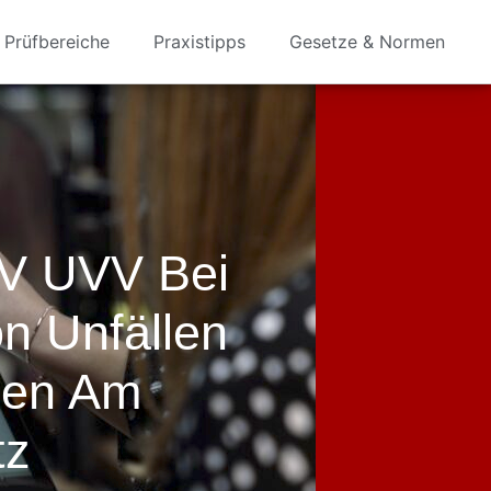
Prüfbereiche
Praxistipps
Gesetze & Normen
UV UVV Bei
n Unfällen
gen Am
tz