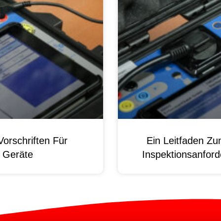
orschriften Für
Ein Leitfaden Z
e Geräte
Inspektionsanford