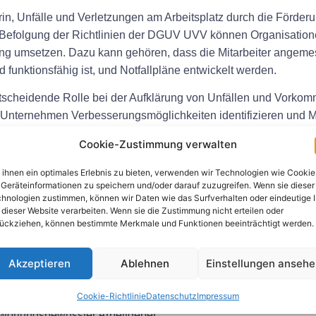
 Unfälle und Verletzungen am Arbeitsplatz durch die Förderun
 Befolgung der Richtlinien der DGUV UVV können Organisation
umsetzen. Dazu kann gehören, dass die Mitarbeiter angemesse
funktionsfähig ist, und Notfallpläne entwickelt werden.
scheidende Rolle bei der Aufklärung von Unfällen und Vorkomm
 Unternehmen Verbesserungsmöglichkeiten identifizieren und 
eser proaktive Sicherheitsansatz kann Unternehmen dabei helfen,
Cookie-Zustimmung verwalten
ihnen ein optimales Erlebnis zu bieten, verwenden wir Technologien wie Cookie
V
Geräteinformationen zu speichern und/oder darauf zuzugreifen. Wenn sie dieser
hnologien zustimmen, können wir Daten wie das Surfverhalten oder eindeutige 
 dieser Website verarbeiten. Wenn sie die Zustimmung nicht erteilen oder
Arbeitsplatz bietet mehrere Vorteile:
ückziehen, können bestimmte Merkmale und Funktionen beeinträchtigt werden.
ko
ät der Mitarbeiter
Akzeptieren
Ablehnen
Einstellungen anseh
Cookie-Richtlinie
Datenschutz
Impressum
älle und Versicherungsschäden
ntwortungsbewusster Arbeitgeber