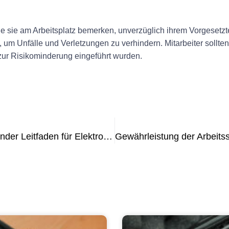
, die sie am Arbeitsplatz bemerken, unverzüglich ihrem Vorgeset
, um Unfälle und Verletzungen zu verhindern. Mitarbeiter sollte
n zur Risikominderung eingeführt wurden.
E-Check Prüfung VDE: Ein umfassender Leitfaden für Elektrofachkräfte