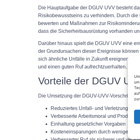
Die Hauptaufgabe der DGUV UVV besteht darin,
Risikobewusstseins zu verhindern. Durch die
bewerten und Maßnahmen zur Risikominderung 
dass die Sicherheitsausrüstung vorhanden und 
Darüber hinaus spielt die DGUV UVV eine ent
der Grundursachen dieser Ereignisse können
sich ähnliche Unfälle in Zukunft ereignen. Di
und einen guten Ruf aufrechtzuerhalten.
Um 
Vorteile der DGUV UV
um 
Tec
auf
Die Umsetzung der DGUV-UVV-Vorschriften am 
zur
Reduziertes Unfall- und Verletzungsrisi
Verbesserte Arbeitsmoral und Produktivit
Einhaltung gesetzlicher Vorgaben
Kosteneinsparungen durch weniger Unf
Verbesserter Ruf als sicherer und vera