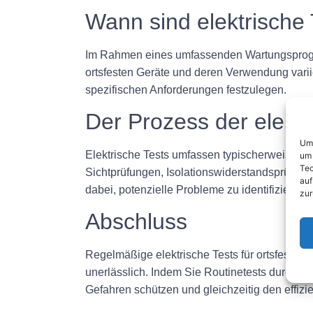
Wann sind elektrische
Im Rahmen eines umfassenden Wartungsprogram
ortsfesten Geräte und deren Verwendung variie
spezifischen Anforderungen festzulegen.
Der Prozess der elekt
Um 
Elektrische Tests umfassen typischerweise ei
um 
Tec
Sichtprüfungen, Isolationswiderstandsprüfun
auf
dabei, potenzielle Probleme zu identifizier
zur
Abschluss
Regelmäßige elektrische Tests für ortsfeste Ge
unerlässlich. Indem Sie Routinetests durchf
Gefahren schützen und gleichzeitig den effizien