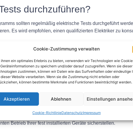
 Tests durchzuführen?
ms sollten regelmäßig elektrische Tests durchgeführt werden. 
ren. Es wird empfohlen, einen qualifizierten Elektriker zu konsu
Cookie-Zustimmung verwalten
rischen Prüfung
ihnen ein optimales Erlebnis zu bieten, verwenden wir Technologien wie Cookie
ne Reihe von Kontrollen und Messungen, um den Zustand fest ins
Geräteinformationen zu speichern und/oder darauf zuzugreifen. Wenn sie dieser
hnologien zustimmen, können wir Daten wie das Surfverhalten oder eindeutige 
gen, Erdungsdurchgangsprüfungen und Polaritätsprüfungen gehö
 dieser Website verarbeiten. Wenn sie die Zustimmung nicht erteilen oder
en und die notwendigen Maßnahmen zur Gewährleistung von Sich
ückziehen, können bestimmte Merkmale und Funktionen beeinträchtigt werden.
Akzeptieren
Ablehnen
Einstellungen anseh
räte sind für die Aufrechterhaltung der Sicherheit, Konformität 
Cookie-Richtlinie
Datenschutz
Impressum
ühren und etwaige Probleme umgehend beheben, können Sie Ihr
ten Betrieb Ihrer fest installierten Geräte sicherstellen.