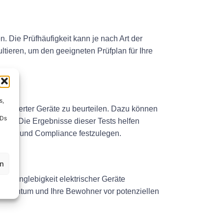
Die Prüfhäufigkeit kann je nach Art der
ltieren, um den geeigneten Prüfplan für Ihre
s,
tallierter Geräte zu beurteilen. Dazu können
IDs
ren. Die Ergebnisse dieser Tests helfen
erheit und Compliance festzulegen.
en
und Langlebigkeit elektrischer Geräte
 Eigentum und Ihre Bewohner vor potenziellen