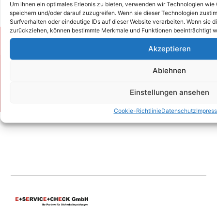
Um ihnen ein optimales Erlebnis zu bieten, verwenden wir Technologien wie
speichern und/oder darauf zuzugreifen. Wenn sie dieser Technologien zust
Surfverhalten oder eindeutige IDs auf dieser Website verarbeiten. Wenn sie d
zurückziehen, können bestimmte Merkmale und Funktionen beeinträchtigt w
Zum Kontaktformular
Akzeptieren
Ablehnen
Kontakt
Einstellungen ansehen
Cookie-Richtlinie
Datenschutz
Impres