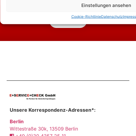
Einstellungen ansehen
Cookie-Richtlinie
Datenschutz
Impres
Kontakt
Unsere Korrespondenz-Adressen*:
Berlin
Wittestraße 30k, 13509 Berlin
+49 (0)30 4357 25 11