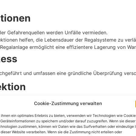
ktionen
ller Gefahrenquellen werden Unfälle vermieden.
tionen helfen, die Lebensdauer der Regalsysteme zu verlä
Regalanlage ermöglicht eine effizientere Lagerung von War
zess
chgeführt und umfassen eine gründliche Überprüfung vers
ektion
nzeichen von Instabilität.
Cookie-Zustimmung verwalten
ähigkeit der Regale.
ss alle Befestigungen korrekt angebracht sind.
ihnen ein optimales Erlebnis zu bieten, verwenden wir Technologien wie Cookie
Geräteinformationen zu speichern und/oder darauf zuzugreifen. Wenn sie dieser
nspektion durchgeführt werde
hnologien zustimmen, können wir Daten wie das Surfverhalten oder eindeutige 
 dieser Website verarbeiten. Wenn sie die Zustimmung nicht erteilen oder