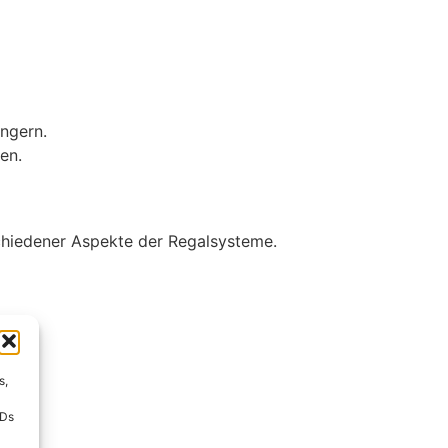
ngern.
en.
chiedener Aspekte der Regalsysteme.
s,
n?
IDs