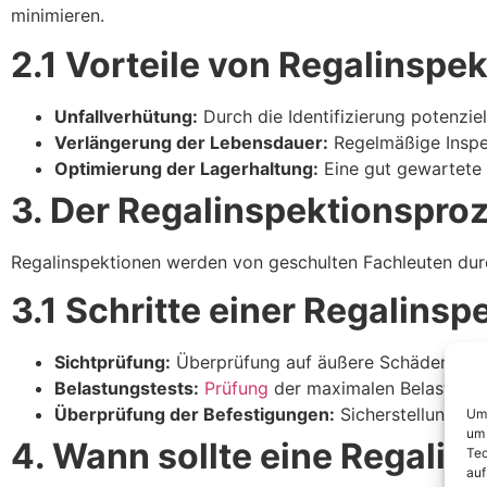
minimieren.
2.1 Vorteile von Regalinspe
Unfallverhütung:
Durch die Identifizierung potenzie
Verlängerung der Lebensdauer:
Regelmäßige Inspek
Optimierung der Lagerhaltung:
Eine gut gewartete 
3. Der Regalinspektionspro
Regalinspektionen werden von geschulten Fachleuten dur
3.1 Schritte einer Regalinsp
Sichtprüfung:
Überprüfung auf äußere Schäden und A
Belastungstests:
Prüfung
der maximalen Belastungsf
Überprüfung der Befestigungen:
Sicherstellung, da
Um 
um 
4. Wann sollte eine Regali
Tec
auf