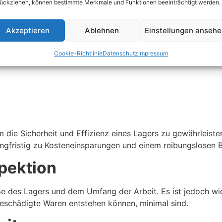
ückziehen, können bestimmte Merkmale und Funktionen beeinträchtigt werden.
, idealerweise mindestens einmal pro Jahr. Zusätzliche In
Akzeptieren
Ablehnen
Einstellungen anseh
endige Inspektion
Cookie-Richtlinie
Datenschutz
Impressum
 die Sicherheit und Effizienz eines Lagers zu gewährleist
ngfristig zu Kosteneinsparungen und einem reibungslosen Be
spektion
öße des Lagers und dem Umfang der Arbeit. Es ist jedoch wi
beschädigte Waren entstehen können, minimal sind.