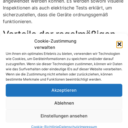
angewendet werden können. Es werden sowohl visuelle
Inspektionen als auch elektrische Tests erklärt, um
sicherzustellen, dass die Geräte ordnungsgemäß
funktionieren.
Vorteile der regelmäßigen
Cookie-Zustimmung
Prüfung
verwalten
Um ihnen ein optimales Erlebnis zu bieten, verwenden wir Technologien
Die regelmäßige Prüfung elektrischer Geräte und
wie Cookies, um Geräteinformationen zu speichern und/oder darauf
zuzugreifen. Wenn sie dieser Technologien zustimmen, können wir Daten
Betriebsmittel bietet zahlreiche Vorteile. In diesem
wie das Surfverhalten oder eindeutige IDs auf dieser Website verarbeiten.
Abschnitt werden die positiven Auswirkungen einer
Wenn sie die Zustimmung nicht erteilen oder zurückziehen, können
regelmäßigen Prüfung auf die Sicherheit, Effizienz und
bestimmte Merkmale und Funktionen beeinträchtigt werden.
Lebensdauer der Geräte erläutert.
Akzeptieren
Häufige Probleme und
Ablehnen
Lösungen
Einstellungen ansehen
Es werden einige häufige Probleme bei der Prüfung
Cookie-Richtlinie
Datenschutz
Impressum