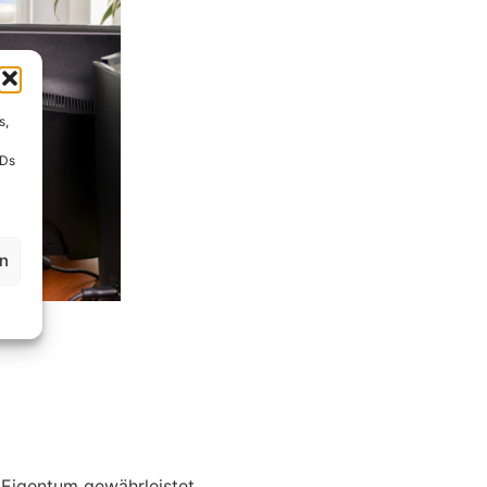
s,
IDs
en
 Eigentum gewährleistet.