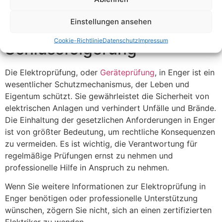
elektrischer Anlagen in Enger ihre Verantwortung
erkennen und sicherstellen, dass die Elektroprüfung
Einstellungen ansehen
regelmäßig durchgeführt wird.
Cookie-Richtlinie
Datenschutz
Impressum
Schlussfolgerung
Die Elektroprüfung, oder
Geräteprüfung
, in Enger ist ein
wesentlicher Schutzmechanismus, der Leben und
Eigentum schützt. Sie gewährleistet die Sicherheit von
elektrischen Anlagen und verhindert Unfälle und Brände.
Die Einhaltung der gesetzlichen Anforderungen in Enger
ist von größter Bedeutung, um rechtliche Konsequenzen
zu vermeiden. Es ist wichtig, die Verantwortung für
regelmäßige Prüfungen ernst zu nehmen und
professionelle Hilfe in Anspruch zu nehmen.
Wenn Sie weitere Informationen zur Elektroprüfung in
Enger benötigen oder professionelle Unterstützung
wünschen, zögern Sie nicht, sich an einen zertifizierten