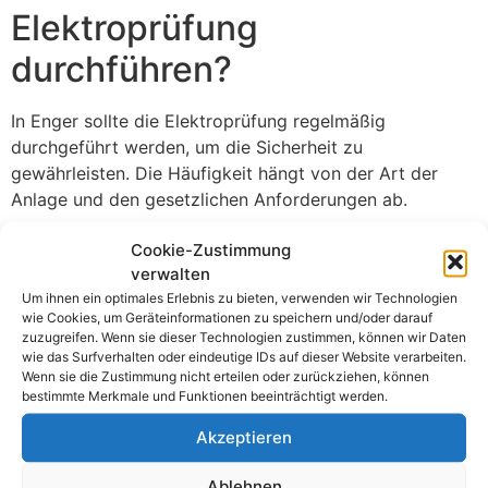
Elektroprüfung
durchführen?
In Enger sollte die Elektroprüfung regelmäßig
durchgeführt werden, um die Sicherheit zu
gewährleisten. Die Häufigkeit hängt von der Art der
Anlage und den gesetzlichen Anforderungen ab.
Professionelle Hilfe in Enger
Cookie-Zustimmung
verwalten
Für die Elektroprüfung in Enger ist es ratsam,
Um ihnen ein optimales Erlebnis zu bieten, verwenden wir Technologien
wie Cookies, um Geräteinformationen zu speichern und/oder darauf
professionelle Hilfe in Anspruch zu nehmen. Elektriker
zuzugreifen. Wenn sie dieser Technologien zustimmen, können wir Daten
mit Erfahrung und Zertifizierung sind in der Lage, die
wie das Surfverhalten oder eindeutige IDs auf dieser Website verarbeiten.
Prüfung ordnungsgemäß durchzuführen.
Wenn sie die Zustimmung nicht erteilen oder zurückziehen, können
bestimmte Merkmale und Funktionen beeinträchtigt werden.
Eigenverantwortung
Akzeptieren
Es ist auch wichtig, dass Eigentümer und Betreiber
Ablehnen