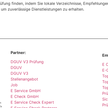
oprüfung finden, indem Sie lokale Verzeichnisse, Empfehlung
t, um zuverlässige Dienstleistungen zu erhalten.
Partner:
Em
DGUV V3 Prüfung
E 
DGUV
E-
DGUV V3
Top
Stellenangebot
Top
Job
To
E Service GmbH
Pr
E Check GmbH
Sic
E Service Check Expert
n
Pr
fe