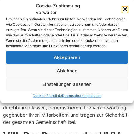
Cookie-Zustimmung
verwalten
Um ihnen ein optimales Erlebnis zu bieten, verwenden wir Technologien
wie Cookies, um Geräteinformationen zu speichern und/oder darauf
zuzugreifen. Wenn sie dieser Technologien zustimmen, können wir Daten
wie das Surfverhalten oder eindeutige IDs auf dieser Website verarbeiten.
VII. Die Bedeutung der UVV
Wenn sie die Zustimmung nicht erteilen oder zurückziehen, können
bestimmte Merkmale und Funktionen beeinträchtigt werden.
Prüfung für Unternehme
n
Akzeptieren
in Weiterstadt
Ablehnen
Die UVV Prüfung ist nicht nur eine gesetzliche
Einstellungen ansehen
Verpflichtung, sondern auch ein wichtiger Schritt, um
die Arbeitsplatzsicherheit zu gewährleisten.
Cookie-Richtlinie
Datenschutz
Impressum
Unternehmen in Weiterstadt, die den E-Check
durchführen lassen, demonstrieren ihre Verantwortung
gegenüber ihren Mitarbeitern und tragen zur Sicherheit
der gesamten Gemeinschaft bei.