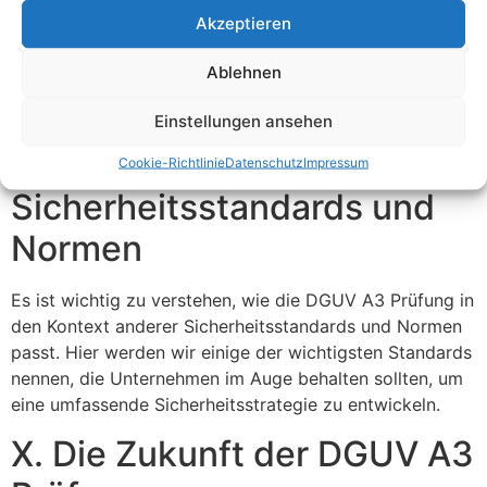
In diesem Abschnitt werden wir einige Fallstudien
Akzeptieren
präsentieren, die erfolgreiche Umsetzungen der DGUV
A3 Prüfung zeigen. Diese Beispiele werden
Ablehnen
Unternehmen inspirieren, die Prüfung als Chance zur
Verbesserung ihrer betrieblichen Abläufe zu sehen.
Einstellungen ansehen
IX. Verwandte
Cookie-Richtlinie
Datenschutz
Impressum
Sicherheitsstandards und
Normen
Es ist wichtig zu verstehen, wie die DGUV A3 Prüfung in
den Kontext anderer Sicherheitsstandards und Normen
passt. Hier werden wir einige der wichtigsten Standards
nennen, die Unternehmen im Auge behalten sollten, um
eine umfassende Sicherheitsstrategie zu entwickeln.
X. Die Zukunft der DGUV A3