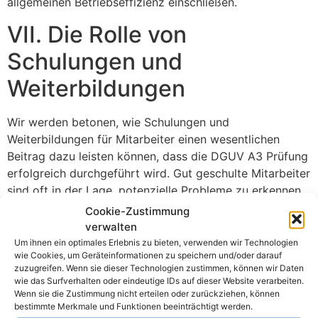
allgemeinen Betriebseffizienz einschließen.
VII. Die Rolle von
Schulungen und
Weiterbildungen
Wir werden betonen, wie Schulungen und
Weiterbildungen für Mitarbeiter einen wesentlichen
Beitrag dazu leisten können, dass die DGUV A3 Prüfung
erfolgreich durchgeführt wird. Gut geschulte Mitarbeiter
sind oft in der Lage, potenzielle Probleme zu erkennen,
bevor sie zu ernsthaften Sicherheitsrisiken werden.
Cookie-Zustimmung
verwalten
VIII. Fallstudien:
Um ihnen ein optimales Erlebnis zu bieten, verwenden wir Technologien
wie Cookies, um Geräteinformationen zu speichern und/oder darauf
Erfolgreiche Umsetzungen
zuzugreifen. Wenn sie dieser Technologien zustimmen, können wir Daten
wie das Surfverhalten oder eindeutige IDs auf dieser Website verarbeiten.
der DGUV A3 Prüfung
Wenn sie die Zustimmung nicht erteilen oder zurückziehen, können
bestimmte Merkmale und Funktionen beeinträchtigt werden.