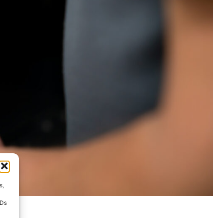
s,
IDs