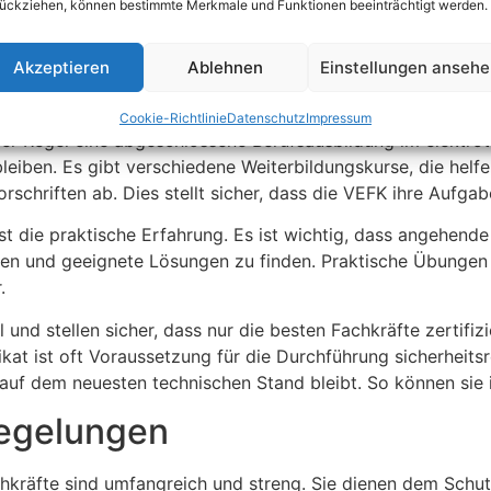
ückziehen, können bestimmte Merkmale und Funktionen beeinträchtigt werden.
K) ist umfangreich und anspruchsvoll. Sie erfordert ein tie
Akzeptieren
Ablehnen
Einstellungen anseh
ntnisse in ihrem Fachgebiet mitbringen. Der Ausbildungspro
arien anwenden.
Cookie-Richtlinie
Datenschutz
Impressum
r Regel eine abgeschlossene Berufsausbildung im elektrote
eiben. Es gibt verschiedene Weiterbildungskurse, die helfe
chriften ab. Dies stellt sicher, dass die VEFK ihre Aufgab
 ist die praktische Erfahrung. Es ist wichtig, dass angehe
nnen und geeignete Lösungen zu finden. Praktische Übungen
.
nd stellen sicher, dass nur die besten Fachkräfte zertifiz
ifikat ist oft Voraussetzung für die Durchführung sicherheits
uf dem neuesten technischen Stand bleibt. So können sie ih
Regelungen
hkräfte sind umfangreich und streng. Sie dienen dem Schu