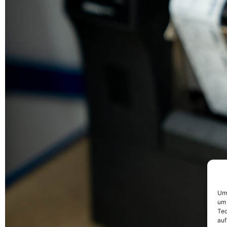
Um 
um 
Tec
auf