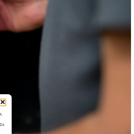
s,
IDs