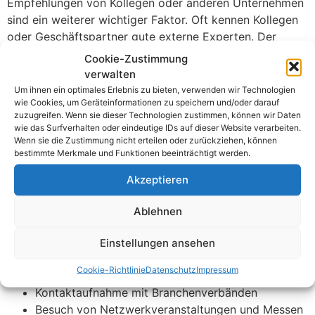
Empfehlungen von Kollegen oder anderen Unternehmen
sind ein weiterer wichtiger Faktor. Oft kennen Kollegen
oder Geschäftspartner gute externe Experten. Der
Austausch innerhalb der Branche ist äußerst hilfreich.
Cookie-Zustimmung
Zusätzlich bieten viele Unternehmen, die bereits externe
verwalten
VEFKs beauftragt haben, wertvolle Einsichten und
Um ihnen ein optimales Erlebnis zu bieten, verwenden wir Technologien
wie Cookies, um Geräteinformationen zu speichern und/oder darauf
Erfahrungsberichte. Diese Informationen sind goldwert.
zuzugreifen. Wenn sie dieser Technologien zustimmen, können wir Daten
wie das Surfverhalten oder eindeutige IDs auf dieser Website verarbeiten.
Ein entscheidender Faktor bei der Auswahl einer VEFK
Wenn sie die Zustimmung nicht erteilen oder zurückziehen, können
ist auch das erste Beratungsgespräch. In diesem
bestimmte Merkmale und Funktionen beeinträchtigt werden.
Gespräch können spezifische Anforderungen und
Akzeptieren
Erwartungen geklärt werden. Man sollte offene Fragen
stellen und die Professionalität des Dienstleisters genau
Ablehnen
betrachten. Ein gut strukturiertes und informatives
Erstgespräch ist ein positives Zeichen. Transparenz und
Einstellungen ansehen
klare Kommunikation sind Schlüssel.
Cookie-Richtlinie
Datenschutz
Impressum
Online-Recherche auf Fachplattformen
Kontaktaufnahme mit Branchenverbänden
Besuch von Netzwerkveranstaltungen und Messen