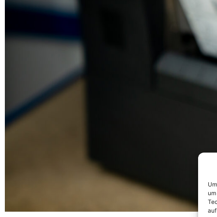
Um 
um 
Tec
auf