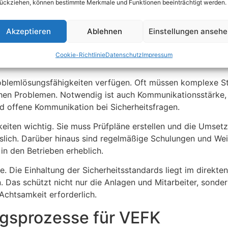
ückziehen, können bestimmte Merkmale und Funktionen beeinträchtigt werden.
im Altmarkkreis Salzwedel
Akzeptieren
Ablehnen
Einstellungen anseh
ofachkraft (VEFK) im Altmarkkreis Salzwedel sind vielfälti
en. Erfahrung in der Wartung und Reparatur von elektrischen
Cookie-Richtlinie
Datenschutz
Impressum
önnen. Eine gute VEFK passt sich schnell an unterschiedlic
roblemlösungsfähigkeiten verfügen. Oft müssen komplexe St
schen Problemen. Notwendig ist auch Kommunikationsstärke
d offene Kommunikation bei Sicherheitsfragen.
igkeiten wichtig. Sie muss Prüfpläne erstellen und die Um
rlässlich. Darüber hinaus sind regelmäßige Schulungen und W
 in den Betrieben erheblich.
. Die Einhaltung der Sicherheitsstandards liegt im direkten
n. Das schützt nicht nur die Anlagen und Mitarbeiter, sond
Achtsamkeit erforderlich.
ngsprozesse für VEFK