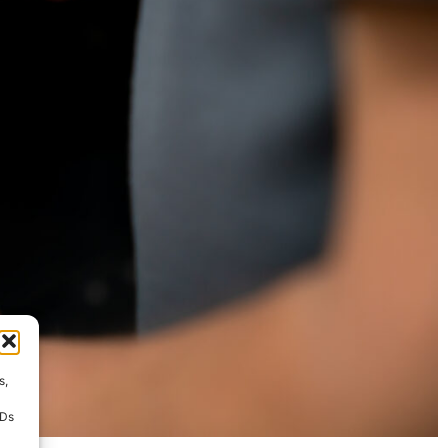
s,
IDs