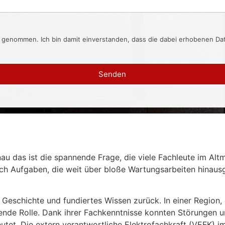
s genommen. Ich bin damit einverstanden, dass die dabei erhobenen D
Senden
nau das ist die spannende Frage, die viele Fachleute im Alt
ich Aufgaben, die weit über bloße Wartungsarbeiten hinaus
 Geschichte und fundiertes Wissen zurück. In einer Region,
idende Rolle. Dank ihrer Fachkenntnisse konnten Störungen 
tet. Die extern verantwortliche Elektrofachkraft (VEFK) im