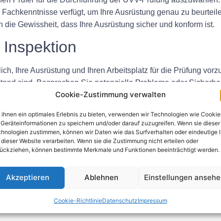
d Fachkenntnisse verfügt, um Ihre Ausrüstung genau zu beurteilen
n die Gewissheit, dass Ihre Ausrüstung sicher und konform ist.
 Inspektion
ich, Ihre Ausrüstung und Ihren Arbeitsplatz für die Prüfung vorzu
stand sind. Besprechen Sie potenzielle Probleme oder Sicherhe
Cookie-Zustimmung verwalten
Risiko einer Nichteinhaltung zu minimieren.
teinhaltungsproblemen
ihnen ein optimales Erlebnis zu bieten, verwenden wir Technologien wie Cookie
Geräteinformationen zu speichern und/oder darauf zuzugreifen. Wenn sie dieser
hnologien zustimmen, können wir Daten wie das Surfverhalten oder eindeutige 
stellt werden, ist es wichtig, diese umgehend und effektiv zu 
 dieser Website verarbeiten. Wenn sie die Zustimmung nicht erteilen oder
ückziehen, können bestimmte Merkmale und Funktionen beeinträchtigt werden.
 der Probleme zu entwickeln und sicherzustellen, dass Ihre A
hmen zur Behebung von Verstößen können Sie Unfälle verhinder
Akzeptieren
Ablehnen
Einstellungen anseh
tionen durchführen
Cookie-Richtlinie
Datenschutz
Impressum