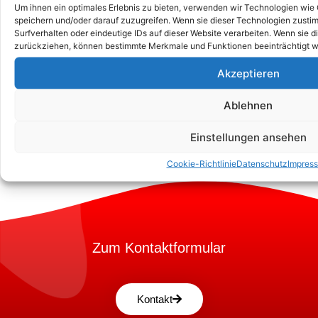
Ein Leitfaden Zum Verständnis Des
Um ihnen ein optimales Erlebnis zu bieten, verwenden wir Technologien wie
speichern und/oder darauf zuzugreifen. Wenn sie dieser Technologien zust
DGUV V3 -Inspektionsanforderungen
Surfverhalten oder eindeutige IDs auf dieser Website verarbeiten. Wenn sie d
Für Elektrische Geräte
zurückziehen, können bestimmte Merkmale und Funktionen beeinträchtigt w
Akzeptieren
Ablehnen
Einstellungen ansehen
Cookie-Richtlinie
Datenschutz
Impres
Zum Kontaktformular
Kontakt