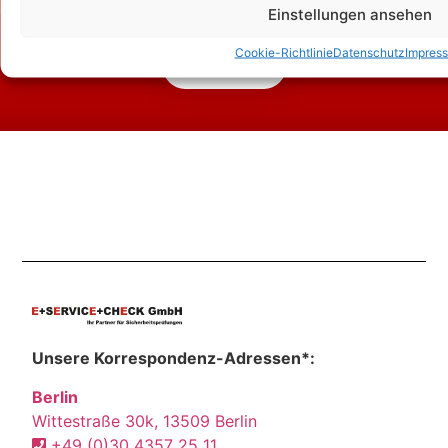
Einstellungen ansehen
Cookie-Richtlinie
Datenschutz
Impres
Kontakt
Unsere Korrespondenz-Adressen*:
Berlin
Wittestraße 30k, 13509 Berlin
+49 (0)30 4357 25 11