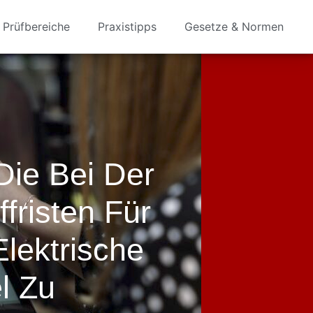
Prüfbereiche
Praxistipps
Gesetze & Normen
Die Bei Der
fristen Für
Elektrische
l Zu