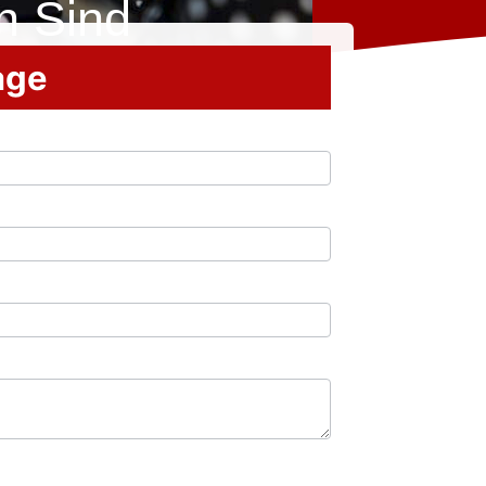
n Sind
rage