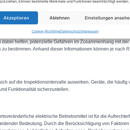
 für OVEBs ist die Einhaltung gesetzlicher Standards von entsc
ückziehen, können bestimmte Merkmale und Funktionen beeinträchtigt werden.
 kennen, die für Ihre Branche gelten, um sicherzustellen, das
Akzeptieren
Ablehnen
Einstellungen anseh
Cookie-Richtlinie
Datenschutz
Impressum
n dabei helfen, potenzielle Gefahren im Zusammenhang mit d
zu bestimmen. Anhand dieser Informationen können je nach Ris
ch auf die Inspektionsintervalle auswirken. Geräte, die häuf
und Funktionalität sicherzustellen.
tsveränderliche elektrische Betriebsmittel ist für die Aufrechte
cheidender Bedeutung. Durch die Berücksichtigung von Faktor