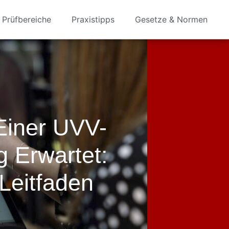
Prüfbereiche
Praxistipps
Gesetze & Normen
Einer UVV-
 Erwartet:
Leitfaden