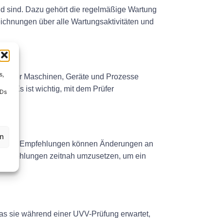
and sind. Dazu gehört die regelmäßige Wartung
eichnungen über alle Wartungsaktivitäten und
s,
ion aller Maschinen, Geräte und Prozesse
en. Es ist wichtig, mit dem Prüfer
IDs
en
g. Diese Empfehlungen können Änderungen an
 Empfehlungen zeitnah umzusetzen, um ein
as sie während einer UVV-Prüfung erwartet,