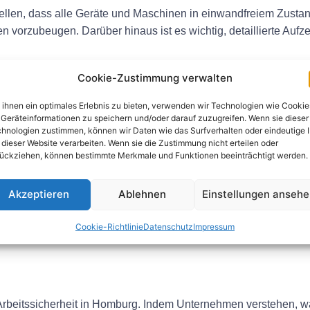
stellen, dass alle Geräte und Maschinen in einwandfreiem Zust
 vorzubeugen. Darüber hinaus ist es wichtig, detaillierte Aufz
Cookie-Zustimmung verwalten
ihnen ein optimales Erlebnis zu bieten, verwenden wir Technologien wie Cookie
erter Prüfer den Arbeitsplatz und führt eine gründliche Inspekt
Geräteinformationen zu speichern und/oder darauf zuzugreifen. Wenn sie dieser
erheitsvorschriften und identifiziert mögliche Gefahren und Risik
hnologien zustimmen, können wir Daten wie das Surfverhalten oder eindeutige 
 dieser Website verarbeiten. Wenn sie die Zustimmung nicht erteilen oder
nterlagen oder Informationen bereitzustellen.
ückziehen, können bestimmte Merkmale und Funktionen beeinträchtigt werden.
ekturmaßnahmen
Akzeptieren
Ablehnen
Einstellungen anseh
ungen zur Verbesserung der Sicherheit und zur Unfallverhütun
 oder Reparaturen an Geräten umfassen. Es ist wichtig, diese
Cookie-Richtlinie
Datenschutz
Impressum
 Arbeitssicherheit in Homburg. Indem Unternehmen verstehen, w