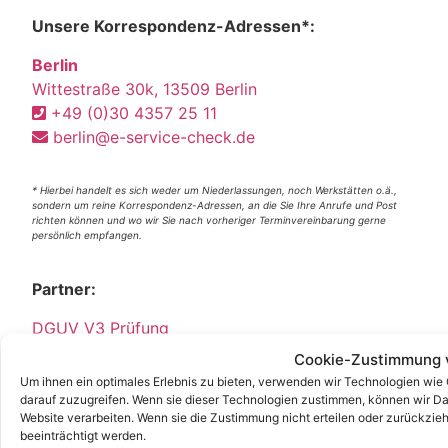
Unsere Korrespondenz-Adressen*:
Berlin
Wittestraße 30k, 13509 Berlin
+49 (0)30 4357 25 11
berlin@e-service-check.de
* Hierbei handelt es sich weder um Niederlassungen, noch Werkstätten o.ä.,
sondern um reine Korrespondenz-Adressen, an die Sie Ihre Anrufe und Post
richten können und wo wir Sie nach vorheriger Terminvereinbarung gerne
persönlich empfangen.
Partner:
DGUV V3 Prüfung
DGUV
Cookie-Zustimmung 
DGUV V3
Um ihnen ein optimales Erlebnis zu bieten, verwenden wir Technologien wie
Stellenangebot
darauf zuzugreifen. Wenn sie dieser Technologien zustimmen, können wir Dat
Website verarbeiten. Wenn sie die Zustimmung nicht erteilen oder zurückz
Job
beeinträchtigt werden.
E Service GmbH