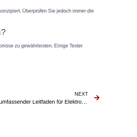
onzipiert. Überprüfen Sie jedoch immer die
n?
bnisse zu gewährleisten. Einige Tester
NEXT
E-Check Prüfung VDE: Ein umfassender Leitfaden für Elektrofachkräfte