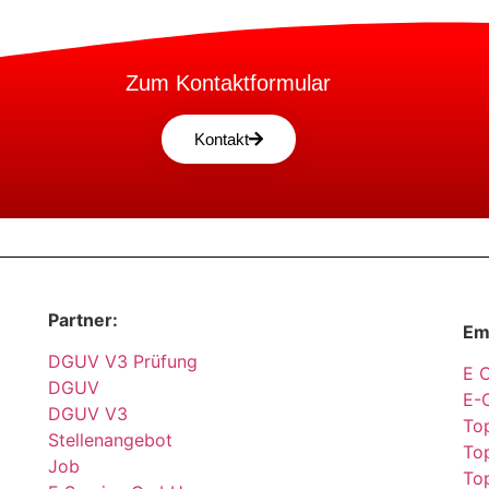
Zum Kontaktformular
Kontakt
Partner:
Em
DGUV V3 Prüfung
E 
DGUV
E-
DGUV V3
Top
Stellenangebot
Top
Job
To