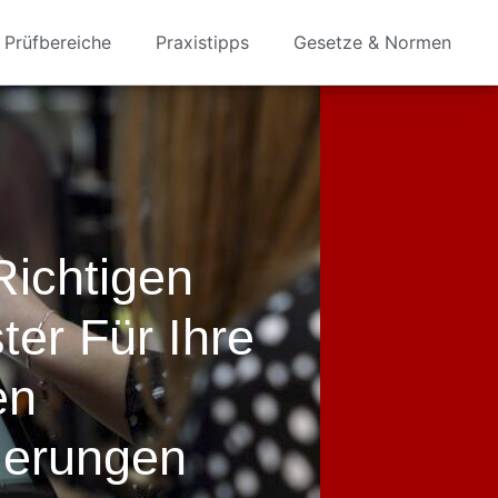
Prüfbereiche
Praxistipps
Gesetze & Normen
ichtigen
er Für Ihre
en
derungen