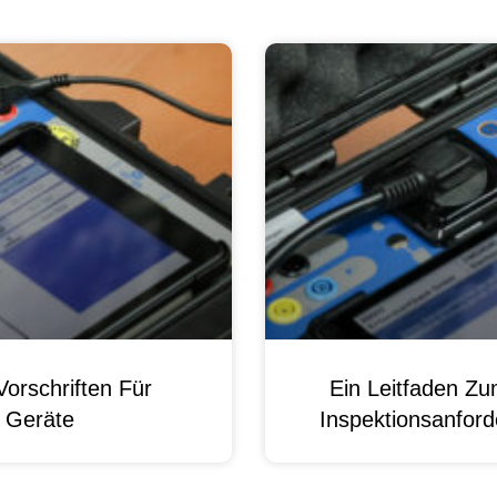
orschriften Für
Ein Leitfaden Z
e Geräte
Inspektionsanford