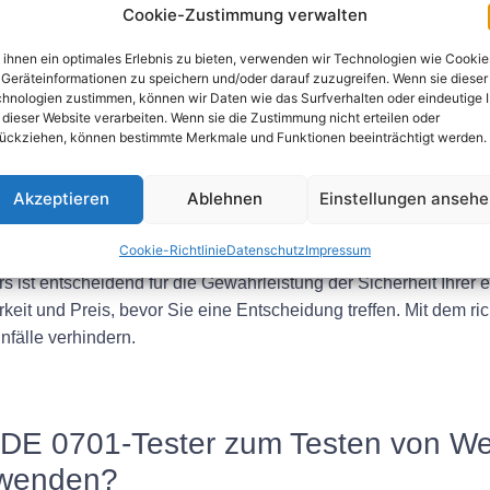
Faktoren
Cookie-Zustimmung verwalten
ihnen ein optimales Erlebnis zu bieten, verwenden wir Technologien wie Cookie
luke VDE 0701-Testers die folgenden Faktoren:
Geräteinformationen zu speichern und/oder darauf zuzugreifen. Wenn sie dieser
hnologien zustimmen, können wir Daten wie das Surfverhalten oder eindeutige 
r Tester genaue und zuverlässige Ergebnisse liefert.
 dieser Website verarbeiten. Wenn sie die Zustimmung nicht erteilen oder
wie Isolationsprüfung, Erdungsprüfung und Spannungsmessun
ückziehen, können bestimmte Merkmale und Funktionen beeinträchtigt werden.
 robust ist und harten Arbeitsbedingungen standhält.
d wählen Sie einen Tester mit dem besten Preis-Leistungs-Verhä
Akzeptieren
Ablehnen
Einstellungen anseh
Cookie-Richtlinie
Datenschutz
Impressum
 ist entscheidend für die Gewährleistung der Sicherheit Ihrer 
keit und Preis, bevor Sie eine Entscheidung treffen. Mit dem ri
fälle verhindern.
 VDE 0701-Tester zum Testen von W
rwenden?