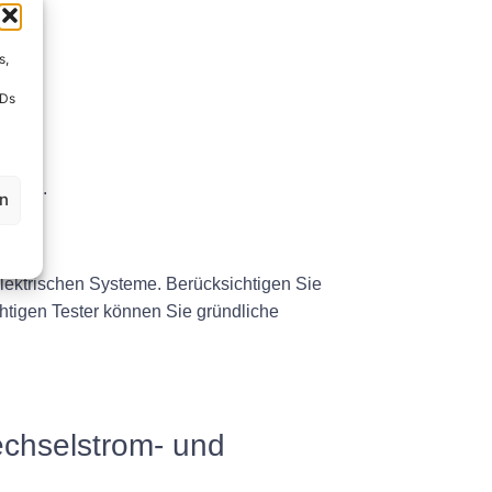
s,
IDs
g.
ltnis.
en
elektrischen Systeme. Berücksichtigen Sie
chtigen Tester können Sie gründliche
echselstrom- und