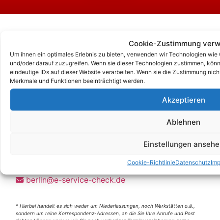
Cookie-Zustimmung verw
Um ihnen ein optimales Erlebnis zu bieten, verwenden wir Technologien wie
und/oder darauf zuzugreifen. Wenn sie dieser Technologien zustimmen, könn
eindeutige IDs auf dieser Website verarbeiten. Wenn sie die Zustimmung nic
Merkmale und Funktionen beeinträchtigt werden.
Akzeptieren
Ablehnen
Unsere Korrespondenz-Adressen*:
Einstellungen ansehe
Berlin
Wittestraße 30k, 13509 Berlin
Cookie-Richtlinie
Datenschutz
Im
+49 (0)30 4357 25 11
berlin@e-service-check.de
* Hierbei handelt es sich weder um Niederlassungen, noch Werkstätten o.ä.,
sondern um reine Korrespondenz-Adressen, an die Sie Ihre Anrufe und Post