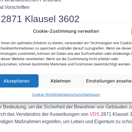
d Vorschriften
 2871 Klausel 3602
Cookie-Zustimmung verwalten
2871 Klausel 3602 hat mehrere Auswirkungen für Gebäudeeige
plikationen gehören:
ihnen ein optimales Erlebnis zu bieten, verwenden wir Technologien wie Cookie
Geräteinformationen zu speichern und/oder darauf zuzugreifen. Wenn sie dieser
hner im Brandfall
hnologien zustimmen, können wir Daten wie das Surfverhalten oder eindeutige 
 dieser Website verarbeiten. Wenn sie die Zustimmung nicht erteilen oder
den durch Brände
ückziehen, können bestimmte Merkmale und Funktionen beeinträchtigt werden.
und Bauvorschriften
 Brandschutz und Risikomanagement
Akzeptieren
Ablehnen
Einstellungen anseh
Cookie-Richtlinie
Datenschutz
Impressum
, die Anforderungen an die Installation und den Betrieb von B
er Bedeutung, um die Sicherheit der Bewohner von Gebäuden z
rch das Verständnis der Auswirkungen von
VDS
2871 Klausel 3
ndigen Maßnahmen ergreifen, um Leben und Eigentum zu schü