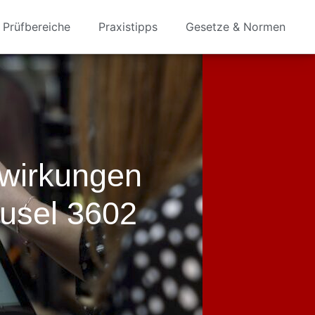
Prüfbereiche
Praxistipps
Gesetze & Normen
wirkungen
usel 3602