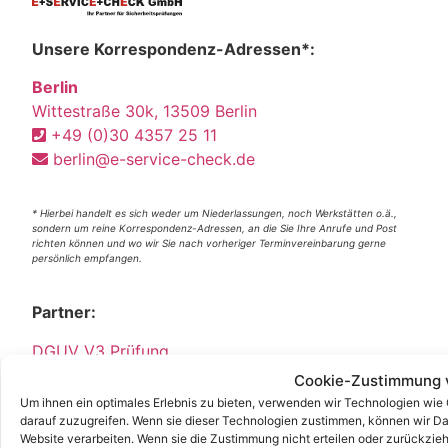
Unsere Korrespondenz-Adressen*:
Berlin
Wittestraße 30k, 13509 Berlin
+49 (0)30 4357 25 11
berlin@e-service-check.de
* Hierbei handelt es sich weder um Niederlassungen, noch Werkstätten o.ä.,
sondern um reine Korrespondenz-Adressen, an die Sie Ihre Anrufe und Post
richten können und wo wir Sie nach vorheriger Terminvereinbarung gerne
persönlich empfangen.
Partner:
DGUV V3 Prüfung
DGUV
Cookie-Zustimmung 
DGUV V3
Um ihnen ein optimales Erlebnis zu bieten, verwenden wir Technologien wie
darauf zuzugreifen. Wenn sie dieser Technologien zustimmen, können wir Dat
Stellenangebot
Website verarbeiten. Wenn sie die Zustimmung nicht erteilen oder zurückz
Job