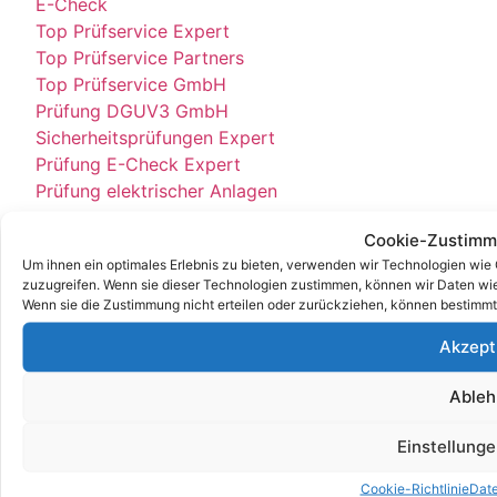
E-Check
Top Prüfservice Expert
Top Prüfservice Partners
Top Prüfservice GmbH
Prüfung DGUV3 GmbH
Sicherheitsprüfungen Expert
Prüfung E-Check Expert
Prüfung elektrischer Anlagen
Cookie-Zustimm
Um ihnen ein optimales Erlebnis zu bieten, verwenden wir Technologien wie
zuzugreifen. Wenn sie dieser Technologien zustimmen, können wir Daten wie 
Wenn sie die Zustimmung nicht erteilen oder zurückziehen, können bestimm
Akzept
Kontakt
Impressum
Datenschutz
Able
© All Rights Reserved 2025
Einstellung
Cookie-Richtlinie
Dat