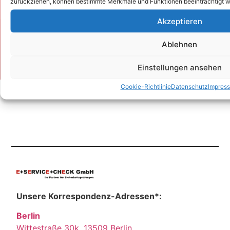
zurückziehen, können bestimmte Merkmale und Funktionen beeinträchtigt w
Zum Kontaktformular
Akzeptieren
Ablehnen
Kontakt
Einstellungen ansehen
Cookie-Richtlinie
Datenschutz
Impres
Unsere Korrespondenz-Adressen*:
Berlin
Wittestraße 30k, 13509 Berlin