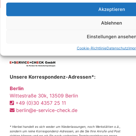
Akzeptieren
Ablehnen
Einstellungen ansehe
Cookie-Richtlinie
Datenschutz
Imp
Unsere Korrespondenz-Adressen*:
Berlin
Wittestraße 30k, 13509 Berlin
+49 (0)30 4357 25 11
berlin@e-service-check.de
* Hierbei handelt es sich weder um Niederlassungen, noch Werkstätten o.ä.,
sondern um reine Korrespondenz-Adressen, an die Sie Ihre Anrufe und Post
richten können und wo wir Sie nach vorheriger Terminvereinbarung gerne