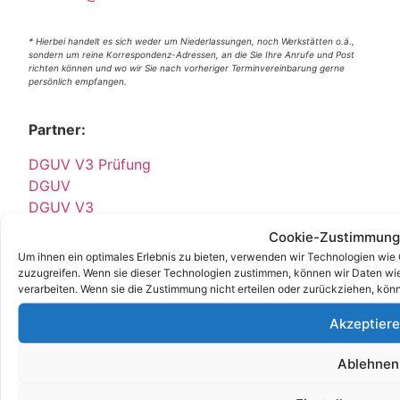
* Hierbei handelt es sich weder um Niederlassungen, noch Werkstätten o.ä.,
sondern um reine Korrespondenz-Adressen, an die Sie Ihre Anrufe und Post
richten können und wo wir Sie nach vorheriger Terminvereinbarung gerne
persönlich empfangen.
Partner:
DGUV V3 Prüfung
DGUV
DGUV V3
Stellenangebot
Cookie-Zustimmung
Job
Um ihnen ein optimales Erlebnis zu bieten, verwenden wir Technologien wie
E Service GmbH
zuzugreifen. Wenn sie dieser Technologien zustimmen, können wir Daten wie 
verarbeiten. Wenn sie die Zustimmung nicht erteilen oder zurückziehen, kö
E Check GmbH
E Service Check Expert
Akzeptier
E Service Check Partners
Ablehnen
Empfehlungen: