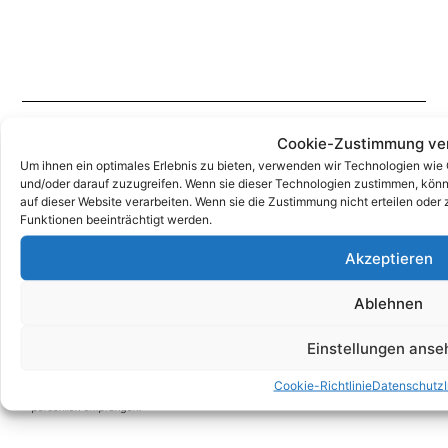
Cookie-Zustimmung ve
Um ihnen ein optimales Erlebnis zu bieten, verwenden wir Technologien wie
und/oder darauf zuzugreifen. Wenn sie dieser Technologien zustimmen, könn
Unsere Korrespondenz-Adressen*:
auf dieser Website verarbeiten. Wenn sie die Zustimmung nicht erteilen od
Funktionen beeinträchtigt werden.
Berlin
Akzeptieren
Wittestraße 30k, 13509 Berlin
+49 (0)30 4357 25 11
Ablehnen
berlin@e-service-check.de
Einstellungen anse
* Hierbei handelt es sich weder um Niederlassungen, noch Werkstätten o.ä.,
sondern um reine Korrespondenz-Adressen, an die Sie Ihre Anrufe und Post
Cookie-Richtlinie
Datenschutz
richten können und wo wir Sie nach vorheriger Terminvereinbarung gerne
persönlich empfangen.