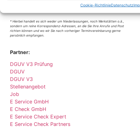
berlin@e-service-check.de
Cookie-Richtlinie
Datenschutz
Imp
* Hierbei handelt es sich weder um Niederlassungen, noch Werkstätten o.ä.,
sondern um reine Korrespondenz-Adressen, an die Sie Ihre Anrufe und Post
richten können und wo wir Sie nach vorheriger Terminvereinbarung gerne
persönlich empfangen.
Partner:
DGUV V3 Prüfung
DGUV
DGUV V3
Stellenangebot
Job
E Service GmbH
E Check GmbH
E Service Check Expert
E Service Check Partners