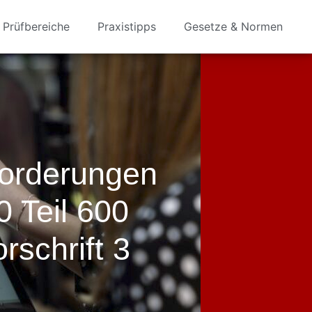
Prüfbereiche
Praxistipps
Gesetze & Normen
forderungen
 Teil 600
schrift 3