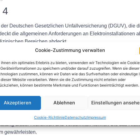
 4
n der Deutschen Gesetzlichen Unfallversicherung (DGUV), die di
 deckt die allgemeinen Anforderungen an Elektroinstallationen 
dizinischen Bereichen abdeckt.
Cookie-Zustimmung verwalten
schrift 3 und 4 gehören:
ihnen ein optimales Erlebnis zu bieten, verwenden wir Technologien wie Cookie
ektrischer Anlagen
Geräteinformationen zu speichern und/oder darauf zuzugreifen. Wenn sie dieser
l, das mit elektrischen Anlagen arbeitet
hnologien zustimmen, können wir Daten wie das Surfverhalten oder eindeutige 
 dieser Website verarbeiten. Wenn sie die Zustimmung nicht erteilen oder
hr
ückziehen, können bestimmte Merkmale und Funktionen beeinträchtigt werden.
zeichnung von Elektroinstallationen
Akzeptieren
Ablehnen
Einstellungen anseh
utschland zu gewährleisten, ist das Verständnis der Anforder
Cookie-Richtlinie
Datenschutz
Impressum
nhaltung dieser Richtlinien und Vorschriften können Sie das Ris
m gewährleisten.