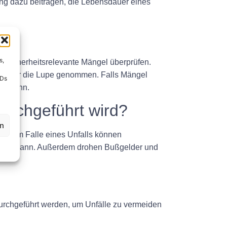
ng dazu beitragen, die Lebensdauer eines
s,
f sicherheitsrelevante Mängel überprüfen.
 unter die Lupe genommen. Falls Mängel
IDs
en kann.
urchgeführt wird?
en
n. Im Falle eines Unfalls können
werden kann. Außerdem drohen Bußgelder und
durchgeführt werden, um Unfälle zu vermeiden