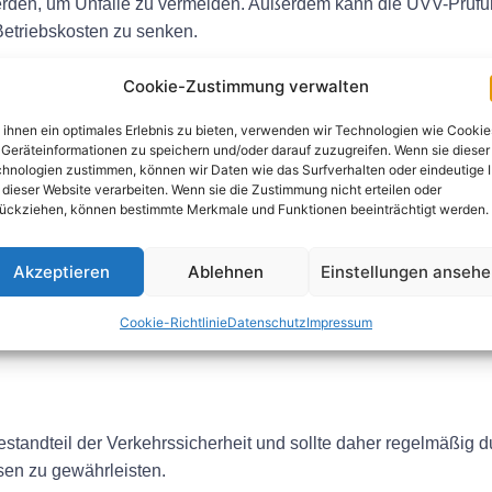
erden, um Unfälle zu vermeiden. Außerdem kann die UVV-Prüfu
Betriebskosten zu senken.
üfung für PKWs ab?
Cookie-Zustimmung verwalten
ihnen ein optimales Erlebnis zu bieten, verwenden wir Technologien wie Cookie
eschulten Sachverständigen durchgeführt, die das Fahrzeug au
Geräteinformationen zu speichern und/oder darauf zuzugreifen. Wenn sie dieser
 Bremsen, Beleuchtung, Reifen, Lenkung und Fahrwerk genau
hnologien zustimmen, können wir Daten wie das Surfverhalten oder eindeutige 
 behoben werden, bevor das Fahrzeug wieder zugelassen werd
 dieser Website verarbeiten. Wenn sie die Zustimmung nicht erteilen oder
ückziehen, können bestimmte Merkmale und Funktionen beeinträchtigt werden.
e UVV-Prüfung für PKWs nicht d
Akzeptieren
Ablehnen
Einstellungen anseh
führt wird, kann dies zu schwerwiegenden Konsequenzen führe
in nicht geprüftes Fahrzeug als verkehrsunsicher eingestuft 
Cookie-Richtlinie
Datenschutz
Impressum
estandteil der Verkehrssicherheit und sollte daher regelmäßig 
sen zu gewährleisten.