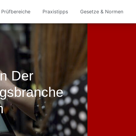
Prüfbereiche
Praxistipps
Gesetze & Normen
n Der
ngsbranche
n