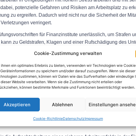
 dabei, potenzielle Gefahren und Risiken am Arbeitsplatz zu e
 zu ergreifen. Dadurch wird nicht nur die Sicherheit der Mita
 Verletzungen verringert.
fungsvorschriften für Finanzinstitute unerlässlich, um Strafen
s kann zu Geldstrafen, Klagen und einer Rufschädigung des Un
enstleistungsunternehmen ihr Engagement für Sicherheit und di
Cookie-Zustimmung verwalten
ihnen ein optimales Erlebnis zu bieten, verwenden wir Technologien wie Cookie
ng
Geräteinformationen zu speichern und/oder darauf zuzugreifen. Wenn sie dieser
hnologien zustimmen, können wir Daten wie das Surfverhalten oder eindeutige 
 dieser Website verarbeiten. Wenn sie die Zustimmung nicht erteilen oder
 umfassende Inspektion des Arbeitsplatzes, um mögliche Gefah
ückziehen, können bestimmte Merkmale und Funktionen beeinträchtigt werden.
chen und Sicherheitsverfahren, um sicherzustellen, dass sie de
achkräften oder externen Sicherheitsexperten durchgeführt, di
Akzeptieren
Ablehnen
Einstellungen anseh
Cookie-Richtlinie
Datenschutz
Impressum