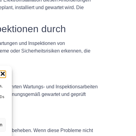
ant, installiert und gewartet wird. Die
pektionen durch
Wartungen und Inspektionen von
eme oder Sicherheitsrisiken erkennen, die
s,
chgeführten Wartungs- und Inspektionsarbeiten
lage ordnungsgemäß gewartet und geprüft
IDs
en
hend zu beheben. Wenn diese Probleme nicht