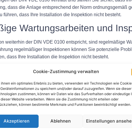
lung, dass die Anlage entsprechend der Norm ordnungsgemäß gepl
führen, dass Ihre Installation die Inspektion nicht besteht.
ßige Wartungsarbeiten und Ins
ation weiterhin der DIN VDE 0100 entspricht, sind regelmäßige 
hrung regelmäßiger Inspektionen können Sie potenzielle Probl
 dass Ihre Installation die Inspektion nicht besteht.
erte Aufzeichnungen
Cookie-Zustimmung verwalten
ihnen ein optimales Erlebnis zu bieten, verwenden wir Technologien wie Cookie
ist es unerlässlich, detaillierte Aufzeichnungen über alle dur
Geräteinformationen zu speichern und/oder darauf zuzugreifen. Wenn sie dieser
e Aufzeichnungen können den Nachweis erbringen, dass Ihre An
hnologien zustimmen, können wir Daten wie das Surfverhalten oder eindeutige 
haltung der Norm nachzuweisen.
 dieser Website verarbeiten. Wenn sie die Zustimmung nicht erteilen oder
ückziehen, können bestimmte Merkmale und Funktionen beeinträchtigt werden.
Probleme umgehend
Akzeptieren
Ablehnen
Einstellungen anseh
erheitsrisiken festgestellt werden, ist es wichtig, diese umge