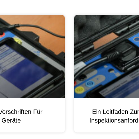
orschriften Für
Ein Leitfaden Z
e Geräte
Inspektionsanford