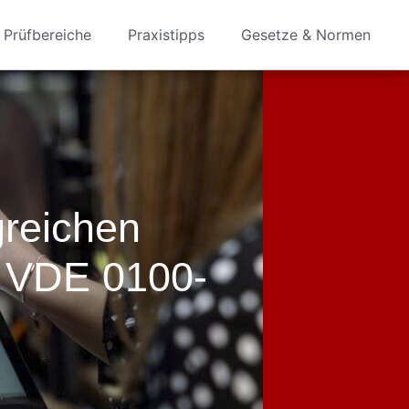
Prüfbereiche
Praxistipps
Gesetze & Normen
greichen
N VDE 0100-