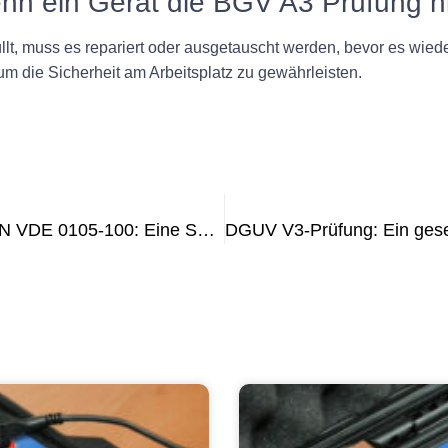
enn ein Gerät die BGV A3 Prüfung n
lt, muss es repariert oder ausgetauscht werden, bevor es wiede
 die Sicherheit am Arbeitsplatz zu gewährleisten.
Sicherstellung der DGUV V3 und DIN VDE 0105-100: Eine Schritt-für-Schritt-Anleitung für Elektrofachkräfte