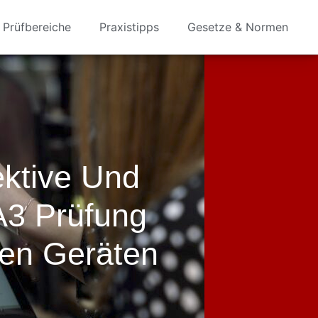
Prüfbereiche
Praxistipps
Gesetze & Normen
ektive Und
A3 Prüfung
hen Geräten