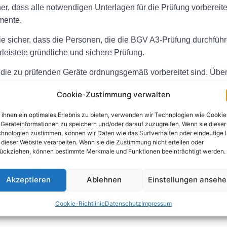
her, dass alle notwendigen Unterlagen für die Prüfung vorberei
mente.
Sie sicher, dass die Personen, die die BGV A3-Prüfung durchführ
leistete gründliche und sichere Prüfung.
ass die zu prüfenden Geräte ordnungsgemäß vorbereitet sind. Üb
Cookie-Zustimmung verwalten
ie alle Ergebnisse der Prüfung sorgfältig. Notieren Sie etwai
ihnen ein optimales Erlebnis zu bieten, verwenden wir Technologien wie Cookie
Geräteinformationen zu speichern und/oder darauf zuzugreifen. Wenn sie dieser
hnologien zustimmen, können wir Daten wie das Surfverhalten oder eindeutige 
itige BGV A3 Prüfung
 dieser Website verarbeiten. Wenn sie die Zustimmung nicht erteilen oder
ückziehen, können bestimmte Merkmale und Funktionen beeinträchtigt werden.
egelmäßige Überprüfung der ortsveränderlichen Geräte durch, u
iche Probleme zu erkennen.
Akzeptieren
Ablehnen
Einstellungen anseh
n die vorgeschriebenen Prüfintervalle für die BGV A3-Prüfung. D
Cookie-Richtlinie
Datenschutz
Impressum
n.