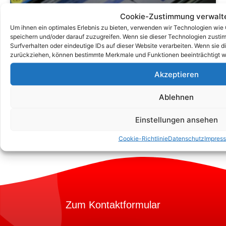
Cookie-Zustimmung verwalt
Um ihnen ein optimales Erlebnis zu bieten, verwenden wir Technologien wie
Ein Leitfaden Zum Verständnis Des
speichern und/oder darauf zuzugreifen. Wenn sie dieser Technologien zust
DGUV V3 -Inspektionsanforderungen
Surfverhalten oder eindeutige IDs auf dieser Website verarbeiten. Wenn sie d
zurückziehen, können bestimmte Merkmale und Funktionen beeinträchtigt w
Für Elektrische Geräte
Akzeptieren
Ablehnen
Einstellungen ansehen
Cookie-Richtlinie
Datenschutz
Impres
Zum Kontaktformular