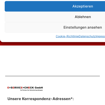
Akzeptieren
Zum Kontaktformular
Ablehnen
Einstellungen ansehen
Kontakt
Cookie-Richtlinie
Datenschutz
Impres
Unsere Korrespondenz-Adressen*: