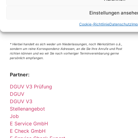
Berlin
Einstellungen ansehe
Wittestraße 30k, 13509 Berlin
+49 (0)30 4357 25 11
Cookie-Richtlinie
Datenschutz
Imp
berlin@e-service-check.de
* Hierbei handelt es sich weder um Niederlassungen, noch Werkstätten o.ä.,
sondern um reine Korrespondenz-Adressen, an die Sie Ihre Anrufe und Post
richten können und wo wir Sie nach vorheriger Terminvereinbarung gerne
persönlich empfangen.
Partner:
DGUV V3 Prüfung
DGUV
DGUV V3
Stellenangebot
Job
E Service GmbH
E Check GmbH