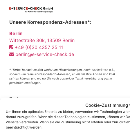
Unsere Korrespondenz-Adressen*:
Berlin
Wittestraße 30k, 13509 Berlin
+49 (0)30 4357 25 11
berlin@e-service-check.de
* Hierbei handelt es sich weder um Niederlassungen, noch Werkstätten o.ä.,
sondern um reine Korrespondenz-Adressen, an die Sie Ihre Anrufe und Post
richten können und wo wir Sie nach vorheriger Terminvereinbarung gerne
persönlich empfangen.
Partner:
Cookie-Zustimmung 
DGUV V3 Prüfung
Um ihnen ein optimales Erlebnis zu bieten, verwenden wir Technologien wie
DGUV
darauf zuzugreifen. Wenn sie dieser Technologien zustimmen, können wir Dat
Website verarbeiten. Wenn sie die Zustimmung nicht erteilen oder zurückz
DGUV V3
beeinträchtigt werden.