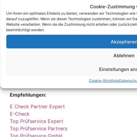
Partner:
Cookie-Zustimmung 
Um ihnen ein optimales Erlebnis zu bieten, verwenden wir Technologien wie
DGUV V3 Prüfung
darauf zuzugreifen. Wenn sie dieser Technologien zustimmen, können wir Dat
DGUV
Website verarbeiten. Wenn sie die Zustimmung nicht erteilen oder zurückz
DGUV V3
beeinträchtigt werden.
Stellenangebot
Akzeptiere
Job
E Service GmbH
Ablehnen
E Check GmbH
E Service Check Expert
Einstellungen a
E Service Check Partners
Cookie-Richtlinie
Datenschu
Empfehlungen:
E Check Partner Expert
E-Check
Top Prüfservice Expert
Top Prüfservice Partners
Top Prüfservice GmbH