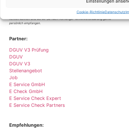
Einstellungen anseh
* Hierbei handelt es sich weder um Niederlassungen, noch Werkstätten o.ä.,
Cookie-Richtlinie
Datenschutz
I
sondern um reine Korrespondenz-Adressen, an die Sie Ihre Anrufe und Post
richten können und wo wir Sie nach vorheriger Terminvereinbarung gerne
persönlich empfangen.
Partner:
DGUV V3 Prüfung
DGUV
DGUV V3
Stellenangebot
Job
E Service GmbH
E Check GmbH
E Service Check Expert
E Service Check Partners
Empfehlungen: