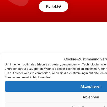
Kontakt
Cookie-Zustimmung ver
Um ihnen ein optimales Erlebnis zu bieten, verwenden wir Technologien wie
und/oder darauf zuzugreifen. Wenn sie dieser Technologien zustimmen, könn
IDs auf dieser Website verarbeiten. Wenn sie die Zustimmung nicht erteile
Unsere Korrespondenz-Adressen*:
Funktionen beeinträchtigt werden.
Berlin
Akzeptieren
Wittestraße 30k, 13509 Berlin
+49 (0)30 4357 25 11
Ablehnen
berlin@e-service-check.de