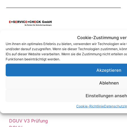
Unsere Korrespondenz-Adressen*:
Cookie-Zustimmung ver
Um ihnen ein optimales Erlebnis zu bieten, verwenden wir Technologien wie
Berlin
und/oder darauf zuzugreifen. Wenn sie dieser Technologien zustimmen, könn
Wittestraße 30k, 13509 Berlin
IDs auf dieser Website verarbeiten. Wenn sie die Zustimmung nicht erteile
Funktionen beeinträchtigt werden.
+49 (0)30 4357 25 11
berlin@e-service-check.de
Akzeptieren
* Hierbei handelt es sich weder um Niederlassungen, noch Werkstätten o.ä.,
Ablehnen
sondern um reine Korrespondenz-Adressen, an die Sie Ihre Anrufe und Post
richten können und wo wir Sie nach vorheriger Terminvereinbarung gerne
persönlich empfangen.
Einstellungen anse
Cookie-Richtlinie
Datenschutz
I
Partner:
DGUV V3 Prüfung