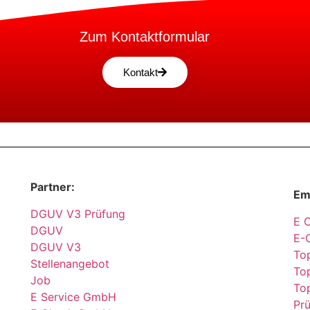
Zum Kontaktformular
Kontakt
Partner:
Em
DGUV V3 Prüfung
E 
DGUV
E-
DGUV V3
Top
Stellenangebot
Top
Job
To
E Service GmbH
Pr