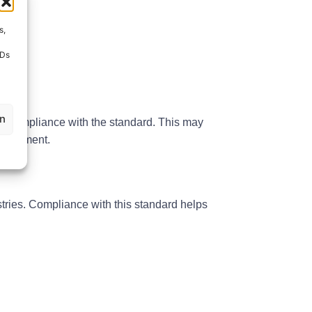
s,
IDs
en
re compliance with the standard. This may
 equipment.
stries. Compliance with this standard helps