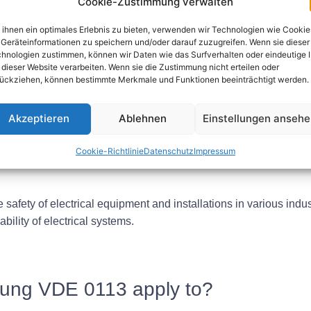
Cookie-Zustimmung verwalten
ihnen ein optimales Erlebnis zu bieten, verwenden wir Technologien wie Cookie
Geräteinformationen zu speichern und/oder darauf zuzugreifen. Wenn sie dieser
cuit
hnologien zustimmen, können wir Daten wie das Surfverhalten oder eindeutige 
 dieser Website verarbeiten. Wenn sie die Zustimmung nicht erteilen oder
ückziehen, können bestimmte Merkmale und Funktionen beeinträchtigt werden.
Akzeptieren
Ablehnen
Einstellungen anseh
rough testing of electrical equipment and installations to ensu
and performance testing to verify the safety and reliability of the
Cookie-Richtlinie
Datenschutz
Impressum
 safety of electrical equipment and installations in various indu
bility of electrical systems.
fung VDE 0113 apply to?