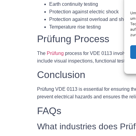
Earth continuity testing
Protection against electric shock
Um 
um 
Protection against overload and short-cir
Tec
Temperature rise testing
auf
zur
Prüfung Process
The
Prüfung
process for VDE 0113 involves tho
include visual inspections, functional testing, 
Conclusion
Prüfung VDE 0113 is essential for ensuring the
prevent electrical hazards and ensures the relia
FAQs
What industries does Prü