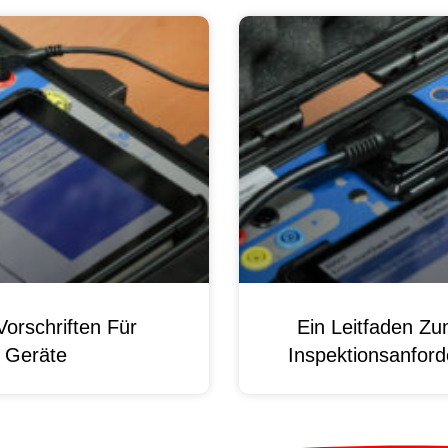
orschriften Für
Ein Leitfaden Z
e Geräte
Inspektionsanford