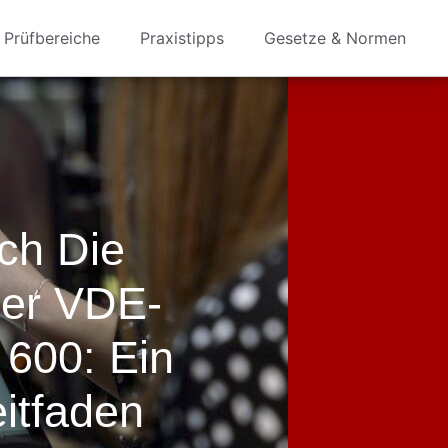
Prüfbereiche
Praxistipps
Gesetze & Normen
ch Die
Der VDE-
 600: Ein
itfaden