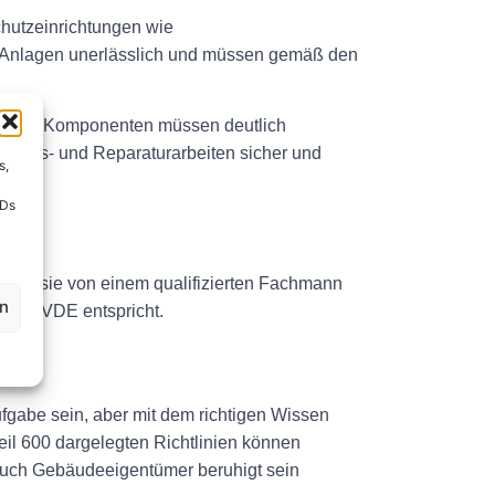
chutzeinrichtungen wie
er Anlagen unerlässlich und müssen gemäß den
rischen Komponenten müssen deutlich
rtungs- und Reparaturarbeiten sicher und
s,
IDs
muss sie von einem qualifizierten Fachmann
en
en des VDE entspricht.
fgabe sein, aber mit dem richtigen Wissen
eil 600 dargelegten Richtlinien können
 auch Gebäudeeigentümer beruhigt sein