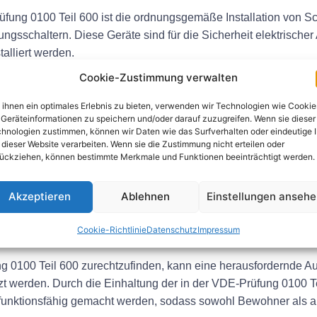
fung 0100 Teil 600 ist die ordnungsgemäße Installation von S
ngsschaltern. Diese Geräte sind für die Sicherheit elektrisch
alliert werden.
Cookie-Zustimmung verwalten
rdnungsgemäße Kennzeichnung elektrischer Anlagen. Alle elekt
d mögliche Gefahren hinzuweisen. Dies trägt dazu bei, dass Wa
ihnen ein optimales Erlebnis zu bieten, verwenden wir Technologien wie Cookie
Geräteinformationen zu speichern und/oder darauf zuzugreifen. Wenn sie dieser
hnologien zustimmen, können wir Daten wie das Surfverhalten oder eindeutige 
rung
 dieser Website verarbeiten. Wenn sie die Zustimmung nicht erteilen oder
ückziehen, können bestimmte Merkmale und Funktionen beeinträchtigt werden.
forderungen der VDE-Prüfung 0100 Teil 600 abgeschlossen ist, 
Akzeptieren
Ablehnen
Einstellungen anseh
trägt dazu bei, dass die Installation sicher ist und den Richtlini
Cookie-Richtlinie
Datenschutz
Impressum
 0100 Teil 600 zurechtzufinden, kann eine herausfordernde Au
zt werden. Durch die Einhaltung der in der VDE-Prüfung 0100 T
d funktionsfähig gemacht werden, sodass sowohl Bewohner als