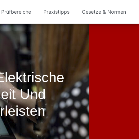
Prüfbereiche
Praxistipps
Gesetze & Normen
Elektrische
eit Und
rleisten