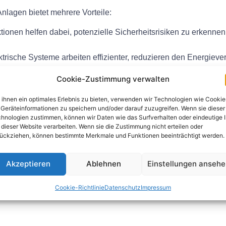
Anlagen bietet mehrere Vorteile:
ionen helfen dabei, potenzielle Sicherheitsrisiken zu erkenne
ektrische Systeme arbeiten effizienter, reduzieren den Energiev
nhaltung der Prüffristen-Richtlinien wird sichergestellt, dass e
Cookie-Zustimmung verwalten
entsprechen.
sgemäße Wartung und rechtzeitige Inspektionen kann die Lebe
ihnen ein optimales Erlebnis zu bieten, verwenden wir Technologien wie Cookie
n oder Austauschvorgängen verringert werden.
Geräteinformationen zu speichern und/oder darauf zuzugreifen. Wenn sie dieser
hnologien zustimmen, können wir Daten wie das Surfverhalten oder eindeutige 
 dieser Website verarbeiten. Wenn sie die Zustimmung nicht erteilen oder
ückziehen, können bestimmte Merkmale und Funktionen beeinträchtigt werden.
sche Anlagen ist es wichtig, die spezifischen Anforderungen der 
Akzeptieren
Ablehnen
Einstellungen anseh
 sollte regelmäßige Inspektionen und Wartungsarbeiten durchführ
on der Inspektionen und durchgeführten Reparaturen oder Wart
Cookie-Richtlinie
Datenschutz
Impressum