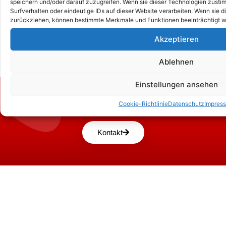
speichern und/oder darauf zuzugreifen. Wenn sie dieser Technologien zust
Surfverhalten oder eindeutige IDs auf dieser Website verarbeiten. Wenn sie d
zurückziehen, können bestimmte Merkmale und Funktionen beeinträchtigt w
Akzeptieren
Ablehnen
Einstellungen ansehen
Zum Kontaktformular
Cookie-Richtlinie
Datenschutz
Impres
Kontakt