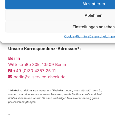
Akzeptieren
Ablehnen
Einstellungen ansehen
Cookie-Richtlinie
Datenschutz
Impr
Unsere Korrespondenz-Adressen*:
Berlin
Wittestraße 30k, 13509 Berlin
+49 (0)30 4357 25 11
berlin@e-service-check.de
* Hierbei handelt es sich weder um Niederlassungen, noch Werkstätten o.ä.,
sondern um reine Korrespondenz-Adressen, an die Sie Ihre Anrufe und Post
richten können und wo wir Sie nach vorheriger Terminvereinbarung gerne
persönlich empfangen.