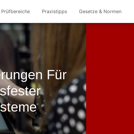
Prüfbereiche
Praxistipps
Gesetze & Normen
erungen Für
sfester
ysteme