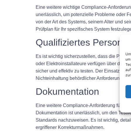
Eine weitere wichtige Compliance-Anforderung 
unerlässlich, um potenzielle Probleme oder F
von der Art des Systems, seinem Alter und sein
Prüfplan für Ihr spezifisches System festzuleg
Qualifiziertes Personal
Um 
Es ist wichtig sicherzustellen, dass die Prüfung
um 
oder Elektroinstallateure verfügen über die 
Tec
auf
sicher und effektiv zu testen. Der Einsatz von
zur
Nichteinhaltung behördlicher Anforderungen f
Dokumentation
Eine weitere Compliance-Anforderung für die
Dokumentation ist unerlässlich, um den Testve
Standards nachzuweisen. Es ist wichtig, detail
ergriffener Korrekturmaßnahmen.