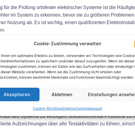
für die Prüfung ortsfester elektrischer Systeme ist die Häufig
ehler im System zu erkennen, bevor sie zu größeren Problemen e
er Nutzung ab. Es ist wichtig, einen qualifizierten Elektroinsta
en.
Cookie-Zustimmung verwalten
ihnen ein optimales Erlebnis zu bieten, verwenden wir Technologien wie Cookie
 fest installierter elektrischer Systeme von qualifiziertem Person
Geräteinformationen zu speichern und/oder darauf zuzugreifen. Wenn sie dieser
erforderliche Ausbildung und Erfahrung, um ortsfeste elektrisc
hnologien zustimmen, können wir Daten wie das Surfverhalten oder eindeutige 
 dieser Website verarbeiten. Wenn sie die Zustimmung nicht erteilen oder
 unqualifiziertem Personal zum Testen elektrischer Systeme kann
ückziehen, können bestimmte Merkmale und Funktionen beeinträchtigt werden.
ühren.
Akzeptieren
Ablehnen
Einstellungen anseh
Cookie-Richtlinie
Datenschutz
Impressum
Prüfung ortsfester elektrischer Anlagen
ist die Dokumentation 
rlauf des Systems zu verfolgen, wiederkehrende Probleme zu id
lierte Aufzeichnungen über alle Testaktivitäten zu führen, eins