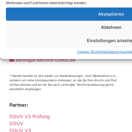
Merkmale und Funktionen beeinträchtigt werden.
Akzeptieren
Ablehnen
Unsere Korrespondenz-Adressen*:
Berlin
Einstellungen anseh
Wittestraße 30k, 13509 Berlin
Cookie-Richtlinie
Datenschutz
Im
+49 (0)30 4357 25 11
berlin@e-service-check.de
* Hierbei handelt es sich weder um Niederlassungen, noch Werkstätten o.ä.,
sondern um reine Korrespondenz-Adressen, an die Sie Ihre Anrufe und Post
richten können und wo wir Sie nach vorheriger Terminvereinbarung gerne
persönlich empfangen.
Partner:
DGUV V3 Prüfung
DGUV
DGUV V3